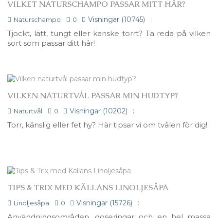
VILKET NATURSCHAMPO PASSAR MITT HÅR?
Visningar (10745)
:
Naturschampo
0
Tjockt, lätt, tungt eller kanske torrt? Ta reda på vilken
sort som passar ditt hår!
VILKEN NATURTVÅL PASSAR MIN HUDTYP?
Visningar (10202)
:
Naturtvål
0
Torr, känslig eller fet hy? Här tipsar vi om tvålen för dig!
TIPS & TRIX MED KÄLLANS LINOLJESÅPA
Visningar (15726)
:
Linoljesåpa
0
Användningsområden, doseringar och en hel massa