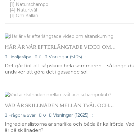
[1] Naturschampo
[4] Naturtvål
[1] Om Källan
HÄR ÄR VÅR EFTERLÄNGTADE VIDEO OM
ALTANSKURNING
Visningar (5105)
:
Linoljesåpa
0
Det går fint att såpskura hela sommaren – så länge du
undviker att göra det i gassande sol.
VAD ÄR SKILLNADEN MELLAN TVÅL OCH
SCHAMPOKUB?
Visningar (12625)
:
Frågor & Svar
0
Ingredienslistorna är snarlika och båda är kallrörda. Vad
är då skillnaden?