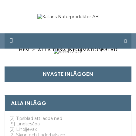
HEM
ALLA TIPS & INFORMATIONSBLAD
0
NYASTE INLÄGGEN
ALLA INLÄGG
[2] Tipsblad att ladda ned
[9] Linoljesåpa
[2] Linoljevax
[2] Skinn och Läderbalsam