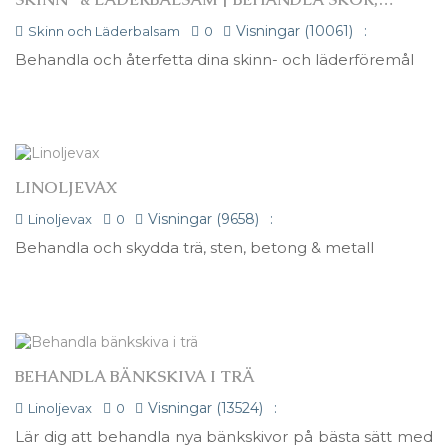
SKINN OCH ANDRA LÄDERFÖREMÅL
Visningar (10061)
:
Skinn och Läderbalsam
0
Behandla och återfetta dina skinn- och läderföremål
LINOLJEVAX
Visningar (9658)
:
Linoljevax
0
Behandla och skydda trä, sten, betong & metall
BEHANDLA BÄNKSKIVA I TRÄ
Visningar (13524)
:
Linoljevax
0
Lär dig att behandla nya bänkskivor på bästa sätt med